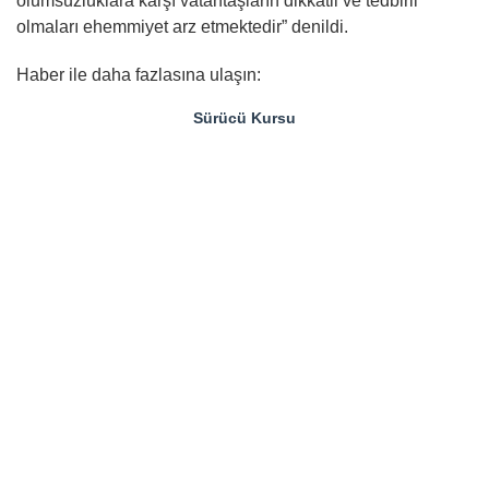
olumsuzluklara karşı vatantaşların dikkatli ve tedbirli
olmaları ehemmiyet arz etmektedir” denildi.
Haber ile daha fazlasına ulaşın:
Sürücü Kursu