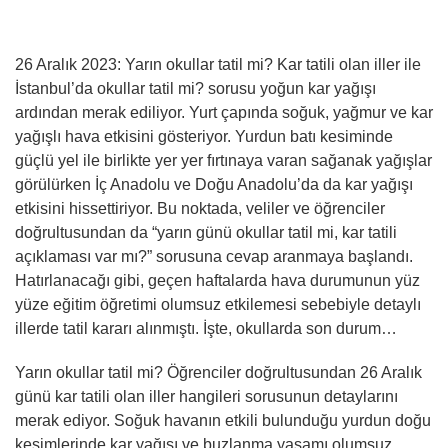
26 Aralık 2023: Yarın okullar tatil mi? Kar tatili olan iller ile
İstanbul’da okullar tatil mi? sorusu yoğun kar yağışı
ardından merak ediliyor. Yurt çapında soğuk, yağmur ve kar
yağışlı hava etkisini gösteriyor. Yurdun batı kesiminde
güçlü yel ile birlikte yer yer fırtınaya varan sağanak yağışlar
görülürken İç Anadolu ve Doğu Anadolu’da da kar yağışı
etkisini hissettiriyor. Bu noktada, veliler ve öğrenciler
doğrultusundan da “yarın günü okullar tatil mi, kar tatili
açıklaması var mı?” sorusuna cevap aranmaya başlandı.
Hatırlanacağı gibi, geçen haftalarda hava durumunun yüz
yüze eğitim öğretimi olumsuz etkilemesi sebebiyle detaylı
illerde tatil kararı alınmıştı. İşte, okullarda son durum…
Yarın okullar tatil mi? Öğrenciler doğrultusundan 26 Aralık
günü kar tatili olan iller hangileri sorusunun detaylarını
merak ediyor. Soğuk havanın etkili bulunduğu yurdun doğu
kesimlerinde kar yağışı ve buzlanma yaşamı olumsuz