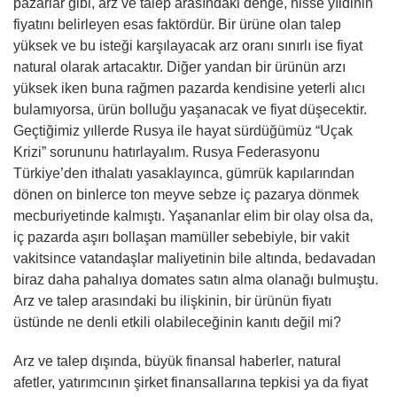
pazarlar gibi, arz ve talep arasındaki denge, hisse yıldinin
fiyatını belirleyen esas faktördür. Bir ürüne olan talep
yüksek ve bu isteği karşılayacak arz oranı sınırlı ise fiyat
natural olarak artacaktır. Diğer yandan bir ürünün arzı
yüksek iken buna rağmen pazarda kendisine yeterli alıcı
bulamıyorsa, ürün bolluğu yaşanacak ve fiyat düşecektir.
Geçtiğimiz yıllerde Rusya ile hayat sürdüğümüz “Uçak
Krizi” sorununu hatırlayalım. Rusya Federasyonu
Türkiye’den ithalatı yasaklayınca, gümrük kapılarından
dönen on binlerce ton meyve sebze iç pazarya dönmek
mecburiyetinde kalmıştı. Yaşananlar elim bir olay olsa da,
iç pazarda aşırı bollaşan mamüller sebebiyle, bir vakit
vakitsince vatandaşlar maliyetinin bile altında, bedavadan
biraz daha pahalıya domates satın alma olanağı bulmuştu.
Arz ve talep arasındaki bu ilişkinin, bir ürünün fiyatı
üstünde ne denli etkili olabileceğinin kanıtı değil mi?
Arz ve talep dışında, büyük finansal haberler, natural
afetler, yatırımcının şirket finansallarına tepkisi ya da fiyat