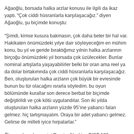
Ağaoğlu, borsada halka arzlar konusu ile ilgili da ikaz
yaptı. “Çok ciddi hüsranlarla karşılaşacağız.” diyen
Ağaoğlu, şu biçimde konuştu:
“Şimdi, kimse kusura bakmasın, çok daha beter bir hal var.
Hakikaten önümüzdeki yılye dair söyleyeceğim en mühim
konu, bu yıl ve geride bıraktığımız yılnin halka arzlarının
birçoğu önümüzdeki yıl borsada çok üzülecekler. Bunlar
nominal artışlarla yaşayabilirler belki bir oran ama reel ya
da dolar birtakımnda çok ciddi hüsranlarla karşılaşacağız.
Ben, oluşturulan halka arzların çok büyük bir evresinde
bunun bu tür olacağını ısrarla söyledim. bu oyun
bölümünde kurallar son derece berbat bir biçimde
değiştirildi ve çok kötü uygulandılar. Son iki yılda
oluşturulan halka arzların yüzde 95’ine yabancı falan
gelmez. hiç tartışmayalım. Oraya bir adet yabancı gelmez.
Gelirse de milleti iyice hırpalarlar.”