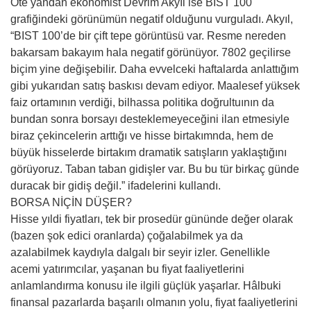
Öte yandan ekonomist Devrim Akyıl ise BIST 100
grafiğindeki görünümün negatif olduğunu vurguladı. Akyıl,
“BIST 100’de bir çift tepe görüntüsü var. Resme nereden
bakarsam bakayım hala negatif görünüyor. 7802 geçilirse
biçim yine değişebilir. Daha evvelceki haftalarda anlattığım
gibi yukarıdan satış baskısı devam ediyor. Maalesef yüksek
faiz ortamının verdiği, bilhassa politika doğrultuının da
bundan sonra borsayı desteklemeyeceğini ilan etmesiyle
biraz çekincelerin arttığı ve hisse birtakımnda, hem de
büyük hisselerde birtakım dramatik satışların yaklaştığını
görüyoruz. Taban taban gidişler var. Bu bu tür birkaç günde
duracak bir gidiş değil.” ifadelerini kullandı.
BORSA NİÇİN DÜŞER?
Hisse yıldi fiyatları, tek bir prosedür gününde değer olarak
(bazen şok edici oranlarda) çoğalabilmek ya da
azalabilmek kaydıyla dalgalı bir seyir izler. Genellikle
acemi yatırımcılar, yaşanan bu fiyat faaliyetlerini
anlamlandırma konusu ile ilgili güçlük yaşarlar. Hâlbuki
finansal pazarlarda başarılı olmanın yolu, fiyat faaliyetlerini